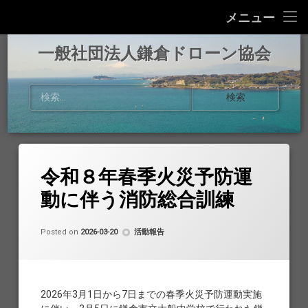
Home
メニュー
事業内容
一般社団法人鎌倉ドローン協会
お知らせ
検索:
活動報告
協会概要
令和８年春季火災予防運
お問い合わせ
動に伴う消防総合訓練
Updated on
by
鎌倉ドローン協会
2026-04-02
カテゴリー:
Posted on
2026-03-20
活動報告
2026年3月1日から7日までの春季火災予防運動実施