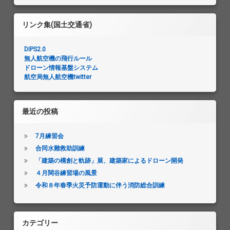
リンク集(国土交通省)
DIPS2.0
無人航空機の飛行ルール
ドローン情報基盤システム
航空局無人航空機twitter
最近の投稿
7月練習会
合同水難救助訓練
「建築の構創と軌跡」展、建築家によるドローン開発
４月関谷練習場の風景
令和８年春季火災予防運動に伴う消防総合訓練
カテゴリー