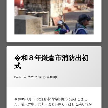
令和８年鎌倉市消防出初
式
Updated on
by
鎌倉ドローン協会
2026-04-02
カテゴリー:
Posted on
2026-01-12
活動報告
令和8年1月6日の鎌倉市消防出初式に参加しまし
た。晴天の中、式典・まとい振り・はしご乗り等が