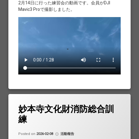
2月14日に行った練習会の動画です。会員がDJI
Mavic3 Proで撮影しました。
妙本寺文化財消防総合訓
練
Updated on
by
鎌倉ドローン協会
2026-02-20
カテゴリー:
Posted on
2026-02-08
活動報告