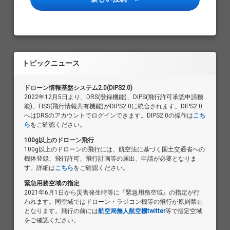
ビ
ゲ
ー
シ
トピックニュース
ョ
ン
ドローン情報基盤システム2.0(DIPS2.0)
2022年12月5日より、DRS(登録機能)、DIPS(飛行許可承認申請機
能)、FISS(飛行情報共有機能)がDIPS2.0に統合されます。DIPS2.0
へはDRSのアカウントでログインできます。DIPS2.0の操作は
こち
ら
をご確認ください。
100g以上のドローン飛行
100g以上のドローンの飛行には、航空法に基づく国土交通省への
機体登録、飛行許可、飛行計画等の届出、申請が必要となりま
す。詳細は
こちら
をご確認ください。
緊急用務空域の指定
2021年6月1日から災害発生時等に『緊急用務空域』の指定が行
われます。同空域ではドローン・ラジコン機等の飛行が原則禁止
となります。飛行の前には
航空局無人航空機twitter
等で指定空域
をご確認ください。