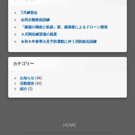
7月練習会
合同水難救助訓練
「建築の構創と軌跡」展、建築家によるドローン開発
４月関谷練習場の風景
令和８年春季火災予防運動に伴う消防総合訓練
カテゴリー
お知らせ
(46)
活動報告
(90)
紹介
(2)
HOME