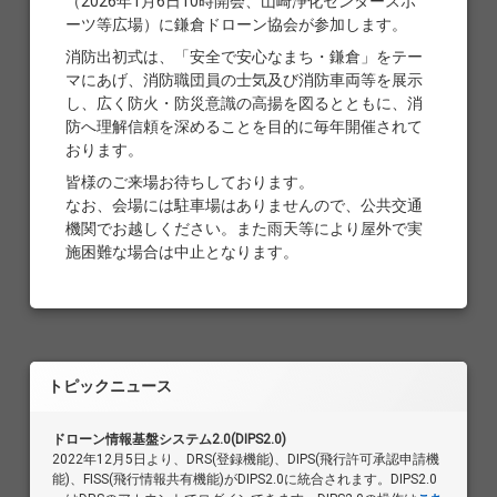
（2026年1月6日10時開会、山崎浄化センタースポ
ーツ等広場）に鎌倉ドローン協会が参加します。
消防出初式は、「安全で安心なまち・鎌倉」をテー
マにあげ、消防職団員の士気及び消防車両等を展示
し、広く防火・防災意識の高揚を図るとともに、消
防へ理解信頼を深めることを目的に毎年開催されて
おります。
皆様のご来場お待ちしております。
なお、会場には駐車場はありませんので、公共交通
機関でお越しください。また雨天等により屋外で実
施困難な場合は中止となります。
トピックニュース
ドローン情報基盤システム2.0(DIPS2.0)
2022年12月5日より、DRS(登録機能)、DIPS(飛行許可承認申請機
能)、FISS(飛行情報共有機能)がDIPS2.0に統合されます。DIPS2.0