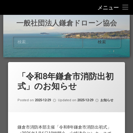
Home
メニュー
事業内容
一般社団法人鎌倉ドローン協会
お知らせ
検索:
活動報告
協会概要
「令和8年鎌倉市消防出初
お問い合わせ
式」のお知らせ
by
鎌倉ドローン協会
カテゴリー:
Posted on
2025-12-29
Updated on
2025-12-29
お知らせ
鎌倉市消防本部主催「令和8年鎌倉市消防出初式」