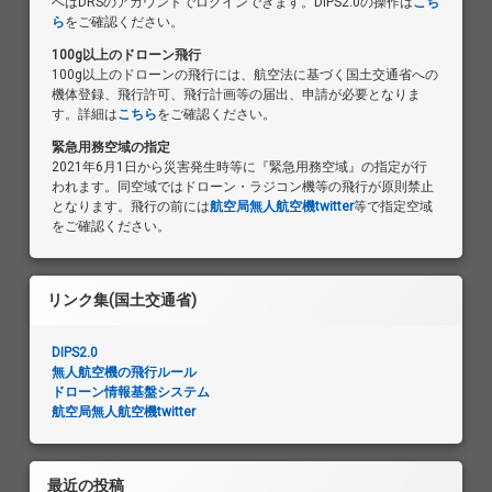
へはDRSのアカウントでログインできます。DIPS2.0の操作は
こち
ら
をご確認ください。
100g以上のドローン飛行
100g以上のドローンの飛行には、航空法に基づく国土交通省への
機体登録、飛行許可、飛行計画等の届出、申請が必要となりま
す。詳細は
こちら
をご確認ください。
緊急用務空域の指定
2021年6月1日から災害発生時等に『緊急用務空域』の指定が行
われます。同空域ではドローン・ラジコン機等の飛行が原則禁止
となります。飛行の前には
航空局無人航空機twitter
等で指定空域
をご確認ください。
リンク集(国土交通省)
DIPS2.0
無人航空機の飛行ルール
ドローン情報基盤システム
航空局無人航空機twitter
最近の投稿