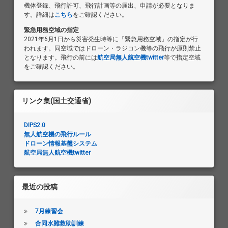
機体登録、飛行許可、飛行計画等の届出、申請が必要となりま
す。詳細は
こちら
をご確認ください。
緊急用務空域の指定
2021年6月1日から災害発生時等に『緊急用務空域』の指定が行
われます。同空域ではドローン・ラジコン機等の飛行が原則禁止
となります。飛行の前には
航空局無人航空機twitter
等で指定空域
をご確認ください。
リンク集(国土交通省)
DIPS2.0
無人航空機の飛行ルール
ドローン情報基盤システム
航空局無人航空機twitter
最近の投稿
7月練習会
合同水難救助訓練