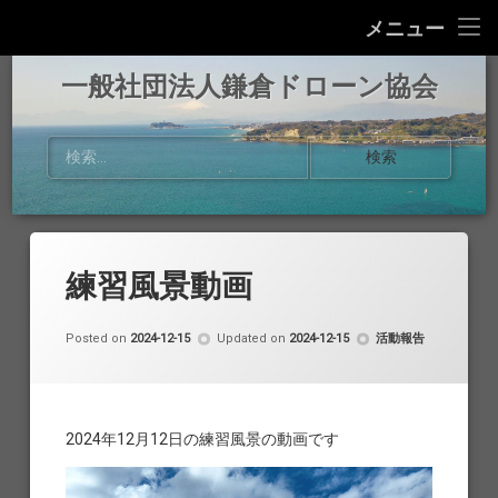
Home
メニュー
事業内容
一般社団法人鎌倉ドローン協会
お知らせ
検索:
活動報告
協会概要
練習風景動画
お問い合わせ
by
鎌倉ドローン協会
カテゴリー:
Posted on
2024-12-15
Updated on
2024-12-15
活動報告
2024年12月12日の練習風景の動画です