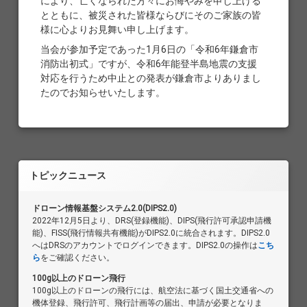
により、亡くなられた方々にお悔やみを申し上げる
とともに、被災された皆様ならびにそのご家族の皆
様に心よりお見舞い申し上げます。
当会が参加予定であった1月6日の「令和6年鎌倉市
消防出初式」ですが、令和6年能登半島地震の支援
対応を行うため中止との発表が鎌倉市よりありまし
たのでお知らせいたします。
トピックニュース
ドローン情報基盤システム2.0(DIPS2.0)
2022年12月5日より、DRS(登録機能)、DIPS(飛行許可承認申請機
能)、FISS(飛行情報共有機能)がDIPS2.0に統合されます。DIPS2.0
へはDRSのアカウントでログインできます。DIPS2.0の操作は
こち
ら
をご確認ください。
100g以上のドローン飛行
100g以上のドローンの飛行には、航空法に基づく国土交通省への
機体登録、飛行許可、飛行計画等の届出、申請が必要となりま