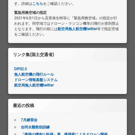
す。詳細は
こちら
をご確認ください。
緊急用務空域の指定
2021年6月1日から災害発生時等に『緊急用務空域』の指定が行
われます。同空域ではドローン・ラジコン機等の飛行が原則禁止
となります。飛行の前には
航空局無人航空機twitter
等で指定空域
をご確認ください。
リンク集(国土交通省)
DIPS2.0
無人航空機の飛行ルール
ドローン情報基盤システム
航空局無人航空機twitter
最近の投稿
7月練習会
合同水難救助訓練
「建築の構創と軌跡」展、建築家によるドローン開発