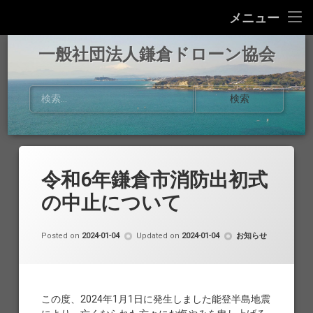
Home
メニュー
事業内容
一般社団法人鎌倉ドローン協会
お知らせ
検索:
活動報告
協会概要
令和6年鎌倉市消防出初式
お問い合わせ
の中止について
by
鎌倉ドローン協会
カテゴリー:
Posted on
2024-01-04
Updated on
2024-01-04
お知らせ
この度、2024年1月1日に発生しました能登半島地震