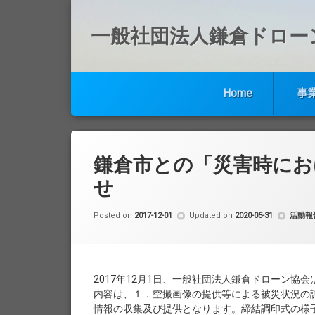
一般社団法人鎌倉ドロー
Home
事
コ
ン
テ
鎌倉市との「災害時にお
ン
ツ
せ
へ
ス
by
鎌
カテゴ
Posted on
2017-12-01
Updated on
2020-05-31
活動報
キ
ッ
プ
2017年12月1日、一般社団法人鎌倉ドローン
内容は、１．空撮画像の提供等による被災状況の
情報の収集及び提供となります。締結調印式の様