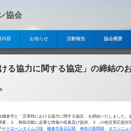
ン協会
業内容
お知らせ
活動報告
協会概要
ける協力に関する協定」の締結の
倉ドローン協会
リー:
告
協会は鎌倉市と「災害時における協力に関する協定」を締結いたしました。
調査、２．救助活動に必要な情報の収集及び提供、３．の他災害応急対
子が
ドローンタイムズ様
、
鎌倉市長日記様
、
神奈川新聞様
、
タウンニュ