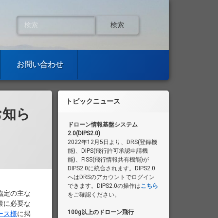
検索:
お問い合わせ
トピックニュース
お知ら
ドローン情報基盤システム
2.0(DIPS2.0)
2022年12月5日より、DRS(登録機
能)、DIPS(飛行許可承認申請機
能)、FISS(飛行情報共有機能)が
DIPS2.0に統合されます。DIPS2.0
へはDRSのアカウントでログイン
できます。DIPS2.0の操作は
こちら
協定の主な
をご確認ください。
策に必要な
100g以上のドローン飛行
ース様
に掲