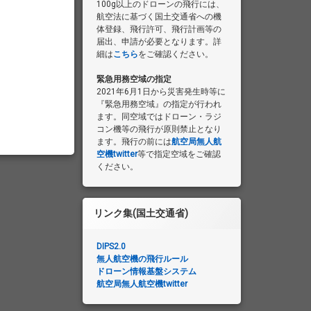
100g以上のドローンの飛行には、
航空法に基づく国土交通省への機
体登録、飛行許可、飛行計画等の
届出、申請が必要となります。詳
細は
こちら
をご確認ください。
緊急用務空域の指定
2021年6月1日から災害発生時等に
『緊急用務空域』の指定が行われ
ます。同空域ではドローン・ラジ
コン機等の飛行が原則禁止となり
ます。飛行の前には
航空局無人航
空機twitter
等で指定空域をご確認
ください。
リンク集(国土交通省)
DIPS2.0
無人航空機の飛行ルール
ドローン情報基盤システム
航空局無人航空機twitter